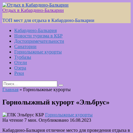
Skip
to
Отдых в Кабардино-Балкарии
content
ТОП мест для отдыха в Кабардино-Балкарии
Кабардино-Балкария
Новости туризма в КБР
Достопримечательности
Санатории
Горнолыжные курорты
Турбазы
Отели
Озера
Реки
Search
for:
Главная
»
Горнолыжные курорты
Горнолыжный курорт «Эльбрус»
Горнолыжные курорты
На чтение
7 мин.
Опубликовано
16.08.2023
Кабардино-Балкария отличное место для проведения отдыха в