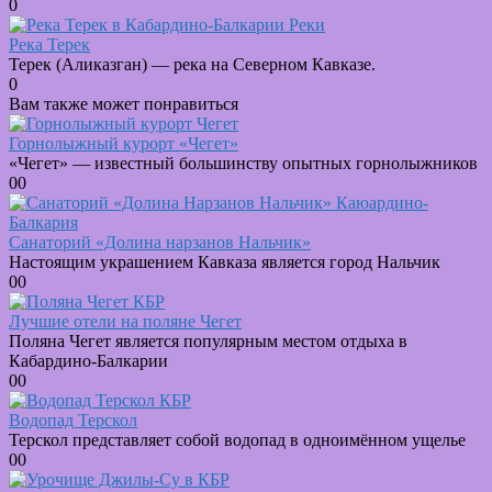
0
Реки
Река Терек
Терек (Аликазган) — река на Северном Кавказе.
0
Вам также может понравиться
Горнолыжный курорт «Чегет»
«Чегет» — известный большинству опытных горнолыжников
0
0
Санаторий «Долина нарзанов Нальчик»
Настоящим украшением Кавказа является город Нальчик
0
0
Лучшие отели на поляне Чегет
Поляна Чегет является популярным местом отдыха в
Кабардино-Балкарии
0
0
Водопад Терскол
Терскол представляет собой водопад в одноимённом ущелье
0
0