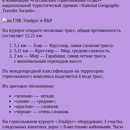
в номинации «Российский горнолыжный отдых»
национальной туристической премии «National Geographic
Traveler Awards».
На курорте открыто несколько трасс, общая протяженность
составляет 12,21 км:
5,1 км — Азау — Кругозор, самая сложная трасса.
5,11 км — Кругозор — Мир, средняя сложность.
2 км — Мир — Гарабаши, самая легкая трасса
с минимальным перепадом высот.
По международной классификации на территории
горнолыжного комплекса выделяется 4 вида трасс.
Их цветовое обозначение:
«зеленая» — легкая;
«синяя» — средняя»;
«красная» — сложная;
«черная» — очень сложная.
На горнолыжном курорте «Эльбрус» оборудовано 3 участка
гондольных канатных дорог с 8-местными кабинками. Часы