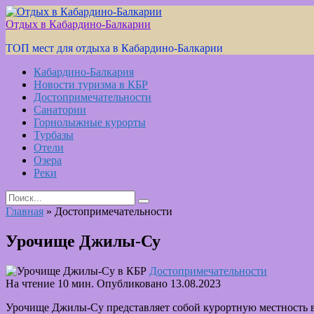
Skip
to
Отдых в Кабардино-Балкарии
content
ТОП мест для отдыха в Кабардино-Балкарии
Кабардино-Балкария
Новости туризма в КБР
Достопримечательности
Санатории
Горнолыжные курорты
Турбазы
Отели
Озера
Реки
Search
for:
Главная
»
Достопримечательности
Урочище Джилы-Су
Достопримечательности
На чтение
10 мин.
Опубликовано
13.08.2023
Урочище Джилы-Су представляет собой курортную местность в