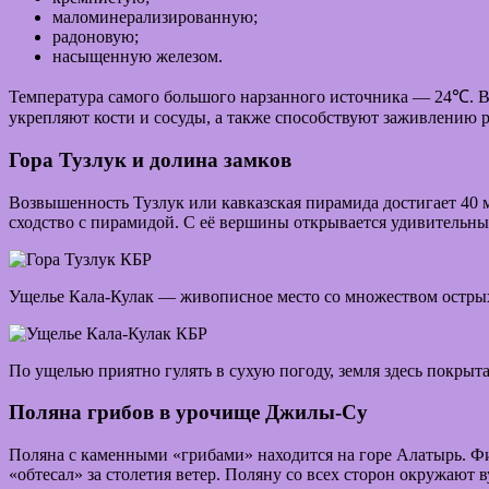
маломинерализированную;
радоновую;
насыщенную железом.
Температура самого большого нарзанного источника — 24℃. Воз
укрепляют кости и сосуды, а также способствуют заживлению р
Гора Тузлук и долина замков
Возвышенность Тузлук или кавказская пирамида достигает 40 ме
сходство с пирамидой. С её вершины открывается удивительны
Ущелье Кала-Кулак — живописное место со множеством острых
По ущелью приятно гулять в сухую погоду, земля здесь покрыт
Поляна грибов в урочище Джилы-Су
Поляна с каменными «грибами» находится на горе Алатырь. Ф
«обтесал» за столетия ветер. Поляну со всех сторон окружают в