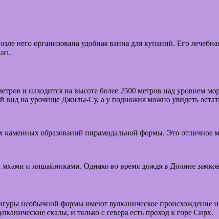
ле него организована удобная ванна для купаний. Его лечебная
ан.
тров и находится на высоте более 2500 метров над уровнем моря
й вид на урочище Джилы-Су, а у подножия можно увидеть остат
 каменных образований пирамидальной формы. Это отличное ме
а мхами и лишайниками. Однако во время дождя в Долине замков
игуры необычной формы имеют вулканическое происхождение и 
улканические скалы, и только с севера есть проход к горе Сирх.