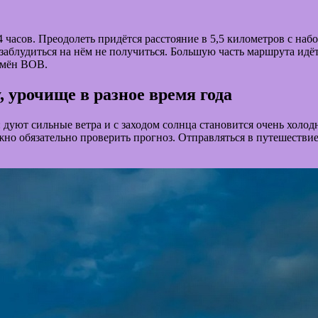
часов. Преодолеть придётся расстояние в 5,5 километров с наб
заблудиться на нём не получиться. Большую часть маршрута ид
емён ВОВ.
 урочище в разное время года
: дуют сильные ветра и с заходом солнца становится очень холо
о обязательно проверить прогноз. Отправляться в путешествие 