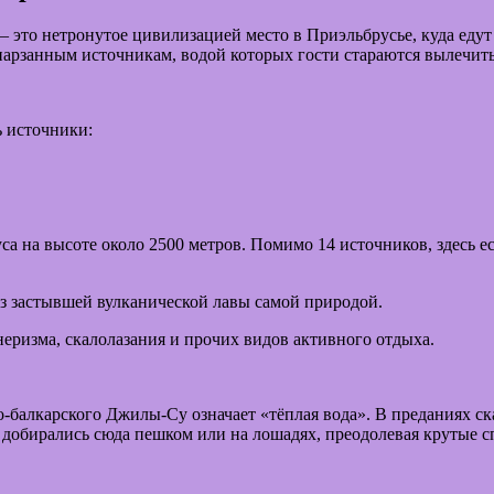
— это нетронутое цивилизацией место в Приэльбрусье, куда еду
нарзанным источникам, водой которых гости стараются вылечить
ь источники:
 на высоте около 2500 метров. Помимо 14 источников, здесь ес
з застывшей вулканической лавы самой природой.
неризма, скалолазания и прочих видов активного отдыха.
-балкарского Джилы-Су означает «тёплая вода». В преданиях ск
добирались сюда пешком или на лошадях, преодолевая крутые с