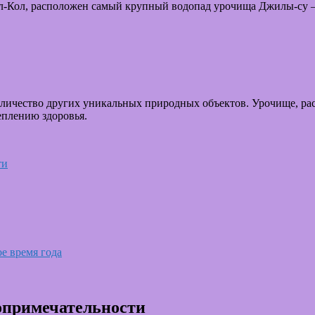
л-Кол, расположен самый крупный водопад урочища Джилы-су — 
личество других уникальных природных объектов. Урочище, рас
еплению здоровья.
ти
е время года
опримечательности