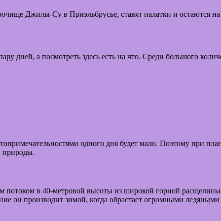
рочище Джилы-Су в Приэльбрусье, ставят палатки и остаются на 
пару дней, а посмотреть здесь есть на что. Среди большого кол
опримечательностями одного дня будет мало. Поэтому при план
й природы.
м потоком в 40-метровой высоты из широкой горной расщелины
ие он производит зимой, когда обрастает огромными ледяными 