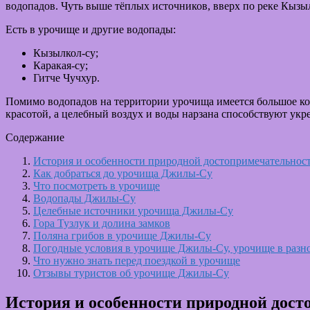
водопадов. Чуть выше тёплых источников, вверх по реке Кызы
Есть в урочище и другие водопады:
Кызылкол-су;
Каракая-су;
Гитче Чучхур.
Помимо водопадов на территории урочища имеется большое ко
красотой, а целебный воздух и воды нарзана способствуют укр
Содержание
История и особенности природной достопримечательнос
Как добраться до урочища Джилы-Су
Что посмотреть в урочище
Водопады Джилы-Су
Целебные источники урочища Джилы-Су
Гора Тузлук и долина замков
Поляна грибов в урочище Джилы-Су
Погодные условия в урочище Джилы-Су, урочище в разно
Что нужно знать перед поездкой в урочище
Отзывы туристов об урочище Джилы-Су
История и особенности природной дост