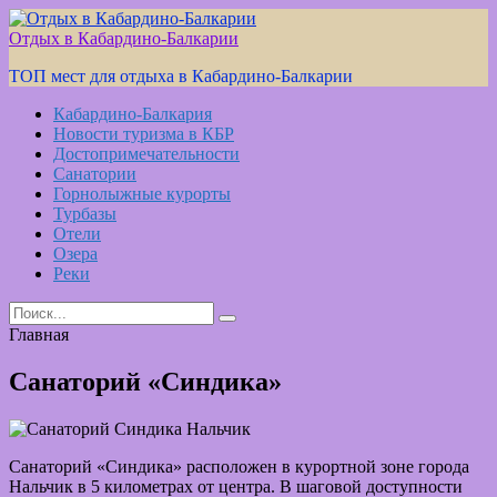
Skip
to
Отдых в Кабардино-Балкарии
content
ТОП мест для отдыха в Кабардино-Балкарии
Кабардино-Балкария
Новости туризма в КБР
Достопримечательности
Санатории
Горнолыжные курорты
Турбазы
Отели
Озера
Реки
Search
for:
Главная
Санаторий «Синдика»
Санаторий «Синдика» расположен в курортной зоне города
Нальчик в 5 километрах от центра. В шаговой доступности