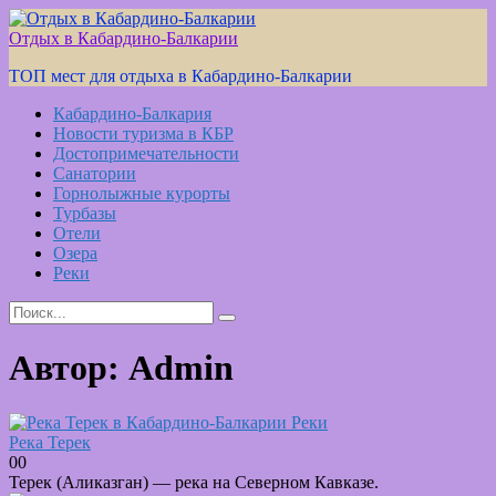
Skip
to
Отдых в Кабардино-Балкарии
content
ТОП мест для отдыха в Кабардино-Балкарии
Кабардино-Балкария
Новости туризма в КБР
Достопримечательности
Санатории
Горнолыжные курорты
Турбазы
Отели
Озера
Реки
Search
for:
Автор:
Admin
Реки
Река Терек
0
0
Терек (Аликазган) — река на Северном Кавказе.