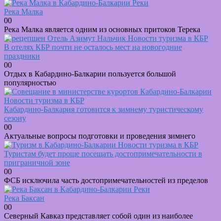
Реки
Река Малка
0
0
Река Малка является одним из основных притоков Терека
Новости туризма в КБР
В отелях КБР почти не осталось мест на новогодние
праздники
0
0
Отдых в Кабардино-Балкарии пользуется большой
популярностью
Новости туризма в КБР
Кабардино-Балкария готовится к зимнему туристическому
сезону
0
0
Актуальные вопросы подготовки и проведения зимнего
Новости туризма в КБР
Туристам будет проще посещать достопримечательности в
приграничной зоне
0
0
ФСБ исключила часть достопримечательностей из пределов
Реки
Река Баксан
0
0
Северный Кавказ представляет собой один из наиболее