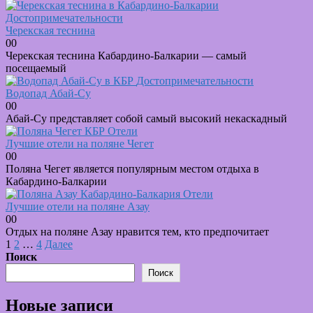
Достопримечательности
Черекская теснина
0
0
Черекская теснина Кабардино-Балкарии — самый
посещаемый
Достопримечательности
Водопад Абай-Су
0
0
Абай-Су представляет собой самый высокий некаскадный
Отели
Лучшие отели на поляне Чегет
0
0
Поляна Чегет является популярным местом отдыха в
Кабардино-Балкарии
Отели
Лучшие отели на поляне Азау
0
0
Отдых на поляне Азау нравится тем, кто предпочитает
Пагинация
1
2
…
4
Далее
записей
Поиск
Поиск
Новые записи